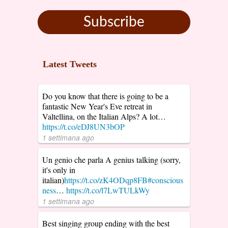
Subscribe
Latest Tweets
Do you know that there is going to be a
fantastic New Year's Eve retreat in
Valtellina, on the Italian Alps? A lot…
https://t.co/eDJ8UN3bOP
1 settimana ago
Un genio che parla A genius talking (sorry,
it's only in
italian)
https://t.co/zK4ODqp8FB
#conscious
ness
…
https://t.co/l7LwTULkWy
1 settimana ago
Best singing group ending with the best